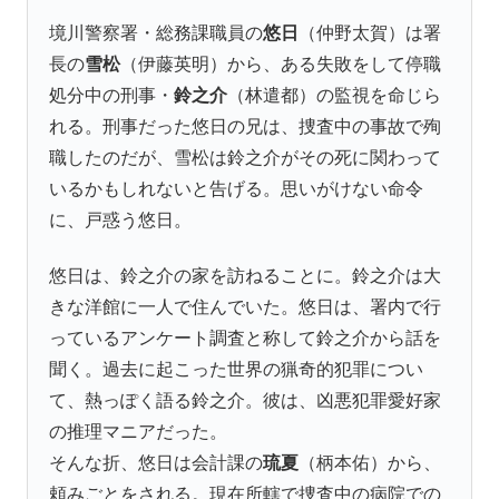
境川警察署・総務課職員の
悠日
（仲野太賀）は署
長の
雪松
（伊藤英明）から、ある失敗をして停職
処分中の刑事・
鈴之介
（林遣都）の監視を命じら
れる。刑事だった悠日の兄は、捜査中の事故で殉
職したのだが、雪松は鈴之介がその死に関わって
いるかもしれないと告げる。思いがけない命令
に、戸惑う悠日。
悠日は、鈴之介の家を訪ねることに。鈴之介は大
きな洋館に一人で住んでいた。悠日は、署内で行
っているアンケート調査と称して鈴之介から話を
聞く。過去に起こった世界の猟奇的犯罪につい
て、熱っぽく語る鈴之介。彼は、凶悪犯罪愛好家
の推理マニアだった。
そんな折、悠日は会計課の
琉夏
（柄本佑）から、
頼みごとをされる。現在所轄で捜査中の病院での