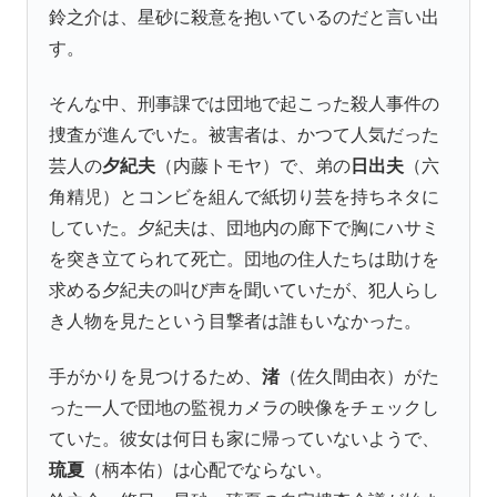
鈴之介は、星砂に殺意を抱いているのだと言い出
す。
そんな中、刑事課では団地で起こった殺人事件の
捜査が進んでいた。被害者は、かつて人気だった
芸人の
夕紀夫
（内藤トモヤ）で、弟の
日出夫
（六
角精児）とコンビを組んで紙切り芸を持ちネタに
していた。夕紀夫は、団地内の廊下で胸にハサミ
を突き立てられて死亡。団地の住人たちは助けを
求める夕紀夫の叫び声を聞いていたが、犯人らし
き人物を見たという目撃者は誰もいなかった。
手がかりを見つけるため、
渚
（佐久間由衣）がた
った一人で団地の監視カメラの映像をチェックし
ていた。彼女は何日も家に帰っていないようで、
琉夏
（柄本佑）は心配でならない。