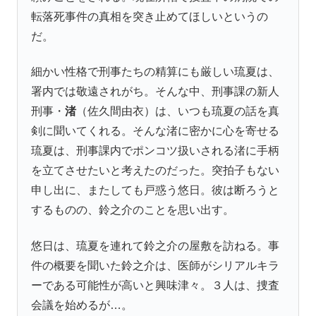
転落死事件の真相を突き止めてほしいというの
だ。
細かい性格で刑事たちの精算にも厳しい琉夏は、
署内では敬遠されがち。そんな中、刑事課の新人
刑事・
渚
（佐久間由衣）は、いつも琉夏の話を真
剣に聞いてくれる。そんな渚に密かに心を寄せる
琉夏は、刑事課内でポンコツ扱いされる渚に手柄
を立てさせたいと考えたのだった。突拍子もない
申し出に、またしても戸惑う悠日。彼は断ろうと
するものの、鈴之介のことを思い出す。
悠日は、琉夏を連れて鈴之介の屋敷を訪ねる。事
件の概要を聞いた鈴之介は、医師がシリアルキラ
ーである可能性が高いと興味津々。３人は、捜査
会議を始めるが…。