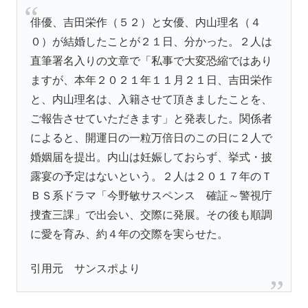
俳優、吉田栄作（５２）と女優、内山理名（４
０）が結婚したことが２１日、分かった。２人は
直筆署名入りの文章で「私事で大変恐縮ではあり
ますが、本年２０２１年１１月２１日、吉田栄作
と、内山理名は、入籍させて頂きましたことを、
ご報告させていただきます」と発表した。関係者
によると、開運日の一粒万倍日のこの日に２人で
婚姻届を提出。内山は妊娠しておらず、挙式・披
露宴の予定はないという。２人は２０１７年のＴ
ＢＳ系ドラマ「今野敏サスペンス 確証～警視庁
捜査三課」で出会い、交際に発展。その後も順調
に愛を育み、約４年の交際を実らせた。
引用元 サンスポより