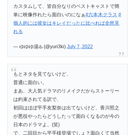
カスタムして、皆自分なりのベストキャストで簡
単に映像作れたら面白いのになぁ
#六本木クラス
#
個人的には彼女はキレイだったに比べれば全然見
れる
— ゆゆゆ湯♨️ (@yuri3ki)
July 7, 2022
もとネタを見てないけど、
普通に面白い。
まあ、大人気ドラマのリメイクだからストーリー
は約束されてる訳で、
初回はほぼ平手友梨奈は出てないけど、香川照之
が悪役やったらどうしたって面白くなるのが今の
日本のドラマよ。(笑)
で、二回目から平手様登場でしょ？面白くて当然