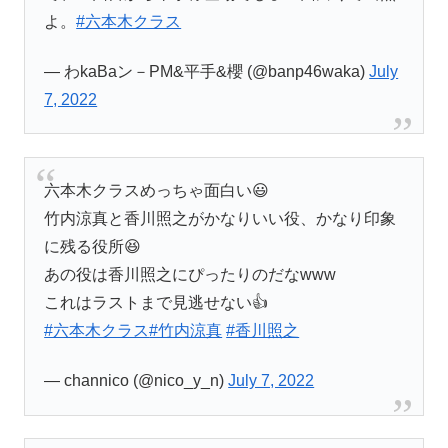
よ。
#六本木クラス
— わkaBaン－PM&平手&櫻 (@banp46waka)
July
7, 2022
六本木クラスめっちゃ面白い😃
竹内涼真と香川照之がかなりいい役、かなり印象
に残る役所😆
あの役は香川照之にぴったりのだなwww
これはラストまで見逃せない👍
#六本木クラス
#竹内涼真
#香川照之
— channico (@nico_y_n)
July 7, 2022