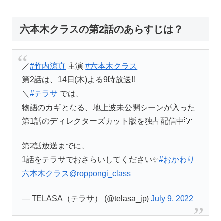
六本木クラスの第2話のあらすじは？
／
#竹内涼真
主演
#六本木クラス
第2話は、14日(木)よる9時放送‼
＼
#テラサ
では、
物語のカギとなる、地上波未公開シーンが入った
第1話のディレクターズカット版を独占配信中💡
第2話放送までに、
1話をテラサでおさらいしてください✨
#おかわり
六本木クラス
@roppongi_class
— TELASA（テラサ） (@telasa_jp)
July 9, 2022