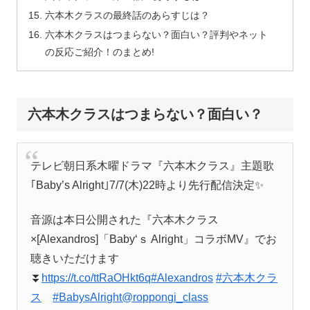
六本木クラスの最終話のあらすじは？
六本木クラスはつまらない？面白い？評判やネット
の反応ご紹介！のまとめ!
六本木クラスはつまらない？面白い？
テレビ朝日系木曜ドラマ『六本木クラス』主題歌
｢Baby’s Alright｣7/7(木)22時より先行配信決定✨
音源は本日公開された『六本木クラス
×[Alexandros]「Baby‘ｓ Alright」コラボMV』でお
聴きいただけます
⏬
https://t.co/ttRaOHkt6q
#Alexandros
#六本木クラ
ス
#BabysAlright
@roppongi_class