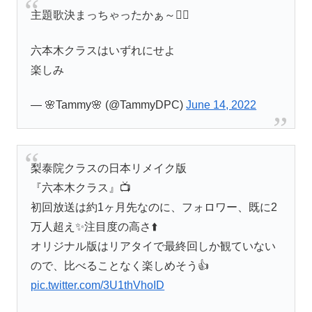
主題歌決まっちゃったかぁ～😮‍💨
六本木クラスはいずれにせよ
楽しみ
— 🌸Tammy🌸 (@TammyDPC)
June 14, 2022
梨泰院クラスの日本リメイク版
『六本木クラス』📺
初回放送は約1ヶ月先なのに、フォロワー、既に2
万人超え✨注目度の高さ⬆️
オリジナル版はリアタイで最終回しか観ていない
ので、比べることなく楽しめそう👍
pic.twitter.com/3U1thVhoID