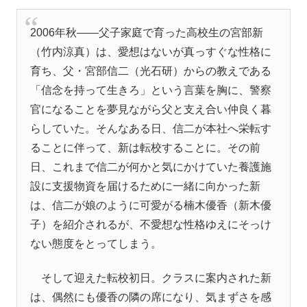
2006年秋――父子家庭で育った高校生の
宮部新
（竹内涼真）
は、愛想はないが真っすぐな性格に
育ち、父・
宮部信二（光石研）
からの教えである
「信念を持って生きろ」という言葉を胸に、警察
官になることを夢見ながら父と支え合い仲良く暮
らしていた。そんなある日、信二が本社へ栄転す
ることに伴って、新は転校することに。その前
日、これまで信二が何かと気にかけていた養護施
設に支援物資を届けるために一緒に向かった新
は、信二が娘のように可愛がる
楠木優香（新木優
子）
を紹介されるが、不愛想な性格ゆえにそっけ
ない態度をとってしまう。
そして迎えた転校初日。クラスに案内された新
は、偶然にも優香の隣の席になり、気まずさを感