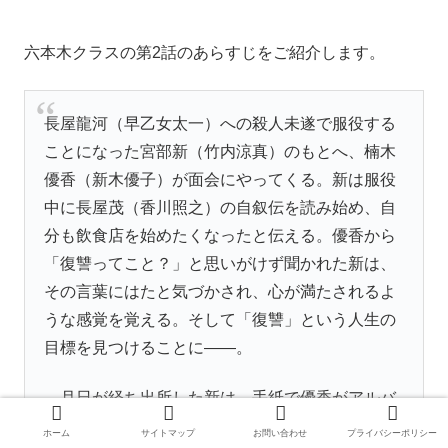
六本木クラスの第2話のあらすじをご紹介します。
長屋龍河（早乙女太一）
への殺人未遂で服役する
ことになった
宮部新（竹内涼真）
のもとへ、
楠木
優香（新木優子）
が面会にやってくる。新は服役
中に
長屋茂（香川照之）
の自叙伝を読み始め、自
分も飲食店を始めたくなったと伝える。優香から
「復讐ってこと？」と思いがけず聞かれた新は、
その言葉にはたと気づかされ、心が満たされるよ
うな感覚を覚える。そして「復讐」という人生の
目標を見つけることに――。
月日が経ち出所した新は、手紙で優香がアルバ
イトをしていると言っていた六本木を訪れる。ち
ホーム
サイトマップ
お問い合わせ
プライバシーポリシー