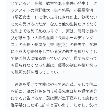
じていると、突然、教室である事件が発生！ ク
ラスメイトの
桐野雄大（矢本悠馬）
が
長屋龍河
（早乙女太一）
に使い走りにされた上、執拗ない
じめを受けるのだが、なんと他の生徒だけでなく
先生までも見て見ぬふりで…。実は、龍河は新の
父が勤める巨大飲食産業「長屋ホールディング
ス」の会長・
長屋茂（香川照之）
の長男で、学校
にも莫大な寄付をしている父の権力を振りかざし
て傍若無人に振る舞っていたのだ。居ても立って
も居られなくなった新は、優香の制止を振り切っ
て龍河の顔を殴ってしまい…！
連絡を受けて学校にやって来た茂、そして信二
を前に、茂の顔色を伺う校長先生は新を退学処分
にすると告げるが、茂は新が土下座をして謝れば
退学処分にせずに許すと言い出す。しかし、父の