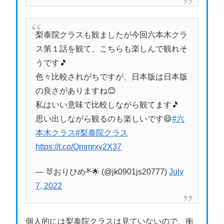
梨泰院クラスも観ましたが今回六本木クラ
ス第１話を観て、こちらも楽しんで観れそ
うです🎵
色々比較されがちですが、日本版は日本版
の良さがありますね😊
私はいい意味で比較しながら観てます🎵
思い出しながら観るのも楽しいです😄
#六
本木クラス
#梨泰院クラス
https://t.co/Qmmrxy2X37
— 🐰おりひめᴶᴷ🌟 (@jk0901js20777)
July
7, 2022
個人的には梨泰院クラスは見ていないので、衝