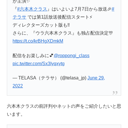
が主演✨
『
#六本木クラス
』はいよいよ7月7日から放送🎉
#
テラサ
では第1話放送後配信スタート⚡️
ディレクターズカット版も‼️
さらに、『ウラ六本木クラス』も独占配信決定🎊
https://t.co/krBHgXDmkM
配信をお楽しみに💕
@roppongi_class
pic.twitter.com/Sx3Iyqxytg
— TELASA（テラサ） (@telasa_jp)
June 29,
2022
六本木クラスの前評判やネットの声をご紹介したいと思
います。